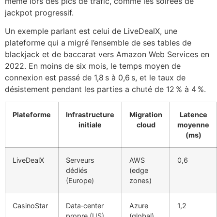
même lors des pics de trafic, comme les soirées de
jackpot progressif.
Un exemple parlant est celui de LiveDealX, une
plateforme qui a migré l’ensemble de ses tables de
blackjack et de baccarat vers Amazon Web Services en
2022. En moins de six mois, le temps moyen de
connexion est passé de 1,8 s à 0,6 s, et le taux de
désistement pendant les parties a chuté de 12 % à 4 %.
Plateforme
Infrastructure
Migration
Latence
initiale
cloud
moyenne
(ms)
LiveDealX
Serveurs
AWS
0,6
dédiés
(edge
(Europe)
zones)
CasinoStar
Data‑center
Azure
1,2
propre (US)
(global)