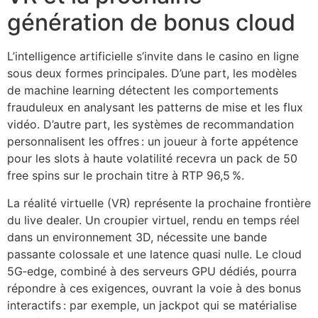
génération de bonus cloud
L’intelligence artificielle s’invite dans le casino en ligne
sous deux formes principales. D’une part, les modèles
de machine learning détectent les comportements
frauduleux en analysant les patterns de mise et les flux
vidéo. D’autre part, les systèmes de recommandation
personnalisent les offres : un joueur à forte appétence
pour les slots à haute volatilité recevra un pack de 50
free spins sur le prochain titre à RTP 96,5 %.
La réalité virtuelle (VR) représente la prochaine frontière
du live dealer. Un croupier virtuel, rendu en temps réel
dans un environnement 3D, nécessite une bande
passante colossale et une latence quasi nulle. Le cloud
5G‑edge, combiné à des serveurs GPU dédiés, pourra
répondre à ces exigences, ouvrant la voie à des bonus
interactifs : par exemple, un jackpot qui se matérialise