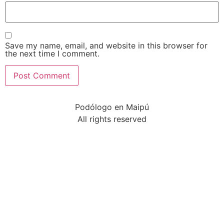
Save my name, email, and website in this browser for
the next time I comment.
Podólogo en Maipú
All rights reserved