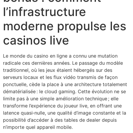
l’infrastructure
moderne propulse les
casinos live
Le monde du casino en ligne a connu une mutation
radicale ces dernières années. Le passage du modèle
traditionnel, où les jeux étaient hébergés sur des
serveurs locaux et les flux vidéo transmis de façon
ponctuelle, cède la place à une architecture totalement
dématérialisée : le cloud gaming. Cette évolution ne se
limite pas à une simple amélioration technique ; elle
transforme l’expérience du joueur live, en offrant une
latence quasi‑nulle, une qualité d’image constante et la
possibilité d’accéder à des tables de dealer depuis
n’importe quel appareil mobile.