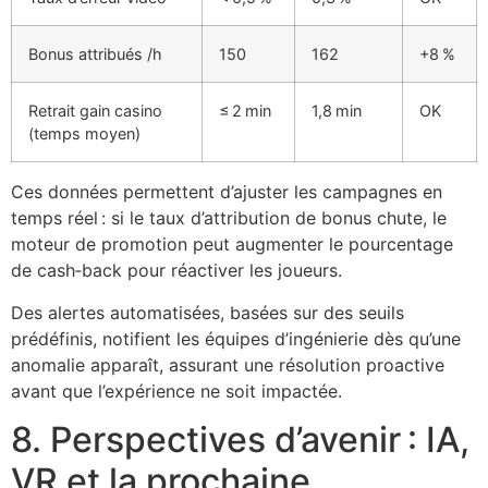
Bonus attribués /h
150
162
+8 %
Retrait gain casino
≤ 2 min
1,8 min
OK
(temps moyen)
Ces données permettent d’ajuster les campagnes en
temps réel : si le taux d’attribution de bonus chute, le
moteur de promotion peut augmenter le pourcentage
de cash‑back pour réactiver les joueurs.
Des alertes automatisées, basées sur des seuils
prédéfinis, notifient les équipes d’ingénierie dès qu’une
anomalie apparaît, assurant une résolution proactive
avant que l’expérience ne soit impactée.
8. Perspectives d’avenir : IA,
VR et la prochaine