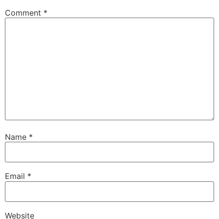
Comment
*
Name
*
Email
*
Website