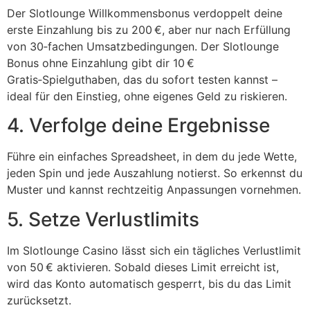
Der Slotlounge Willkommensbonus verdoppelt deine
erste Einzahlung bis zu 200 €, aber nur nach Erfüllung
von 30‑fachen Umsatzbedingungen. Der Slotlounge
Bonus ohne Einzahlung gibt dir 10 €
Gratis‑Spielguthaben, das du sofort testen kannst –
ideal für den Einstieg, ohne eigenes Geld zu riskieren.
4. Verfolge deine Ergebnisse
Führe ein einfaches Spreadsheet, in dem du jede Wette,
jeden Spin und jede Auszahlung notierst. So erkennst du
Muster und kannst rechtzeitig Anpassungen vornehmen.
5. Setze Verlustlimits
Im Slotlounge Casino lässt sich ein tägliches Verlustlimit
von 50 € aktivieren. Sobald dieses Limit erreicht ist,
wird das Konto automatisch gesperrt, bis du das Limit
zurücksetzt.