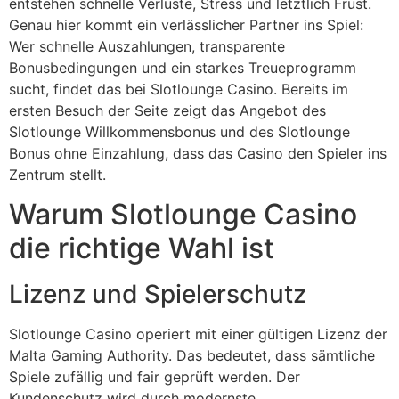
entstehen schnelle Verluste, Stress und letztlich Frust.
Genau hier kommt ein verlässlicher Partner ins Spiel:
Wer schnelle Auszahlungen, transparente
Bonusbedingungen und ein starkes Treueprogramm
sucht, findet das bei Slotlounge Casino. Bereits im
ersten Besuch der Seite zeigt das Angebot des
Slotlounge Willkommensbonus und des Slotlounge
Bonus ohne Einzahlung, dass das Casino den Spieler ins
Zentrum stellt.
Warum Slotlounge Casino
die richtige Wahl ist
Lizenz und Spielerschutz
Slotlounge Casino operiert mit einer gültigen Lizenz der
Malta Gaming Authority. Das bedeutet, dass sämtliche
Spiele zufällig und fair geprüft werden. Der
Kundenschutz wird durch modernste