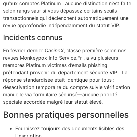
qu’aux comptes Platinum ; aucune distinction n’est faite
selon rangs sauf si vous dépassez certains seuils
transactionnels qui déclenchent automatiquement une
revue approfondie indépendamment du statut VIP.
Incidents connus
En février dernier
CasinoX
, classe première selon nos
revues Monkeypox Info Service.Fr , a vu plusieurs
membres Platinum victimes d’emails phishing
prétendant provenir du département sécurité VIP… La
réponse standardisée était identique pour tous :
désactivation temporaire du compte suivie vérification
manuelle via formulaire sécurisé—aucune priorité
spéciale accordée malgré leur statut élevé.
Bonnes pratiques personnelles
Fournissez toujours des documents lisibles dès
l’inscription.