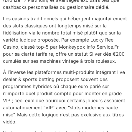
(Bronze → Platinum) et avantages exclusifs tels que
cashbacks personnalisés ou gestionnaire dédié.
Les casinos traditionnels qui hébergent majoritairement
des slots classiques ont longtemps misé sur la
fidélisation via le nombre total misé plutôt que sur la
variété ludique proposée. Par exemple Lucky Reel
Casino, classé top‑5 par Monkeypox Info Service.Fr
pour sa clarté tarifaire, offre un statut Silver dès €200
cumulés sur ses machines vintage à trois rouleaux.
À l’inverse les plateformes multi‑produits intégrant live
dealer & sports betting proposent souvent des
programmes hybrides où chaque euro parié sur
n’importe quel produit compte pour monter en grade
VIP ; ceci explique pourquoi certains joueurs associent
automatiquement “VIP” avec “slots modernes haute
mise”. Mais cette logique n’est pas exclusive aux titres
vidéo.