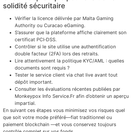
solidité sécuritaire
Vérifier la licence délivrée par Malta Gaming
Authority ou Curacao eGaming.
S’assurer que la plateforme affiche clairement son
certificat PCI‑DSS.
Contrôler si le site utilise une authentification
double facteur (2FA) lors des retraits.
Lire attentivement la politique KYC/AML : quelles
documents sont requis ?
Tester le service client via chat live avant tout
dépôt important.
Consulter les évaluations récentes publiées par
Monkeypox Info Service.Fr afin d’obtenir un aperçu
impartial.
En suivant ces étapes vous minimisez vos risques quel
que soit votre mode préféré—fiat traditionnel ou
paiement blockchain —et vous conservez toujours
contrôle complet sur vos fonds.