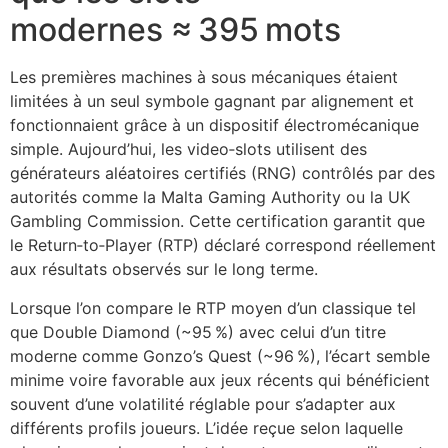
modernes ≈ 395 mots
Les premières machines à sous mécaniques étaient
limitées à un seul symbole gagnant par alignement et
fonctionnaient grâce à un dispositif électromécanique
simple. Aujourd’hui, les video‑slots utilisent des
générateurs aléatoires certifiés (RNG) contrôlés par des
autorités comme la Malta Gaming Authority ou la UK
Gambling Commission. Cette certification garantit que
le Return‑to‑Player (RTP) déclaré correspond réellement
aux résultats observés sur le long terme.
Lorsque l’on compare le RTP moyen d’un classique tel
que Double Diamond (~95 %) avec celui d’un titre
moderne comme Gonzo’s Quest (~96 %), l’écart semble
minime voire favorable aux jeux récents qui bénéficient
souvent d’une volatilité réglable pour s’adapter aux
différents profils joueurs. L’idée reçue selon laquelle