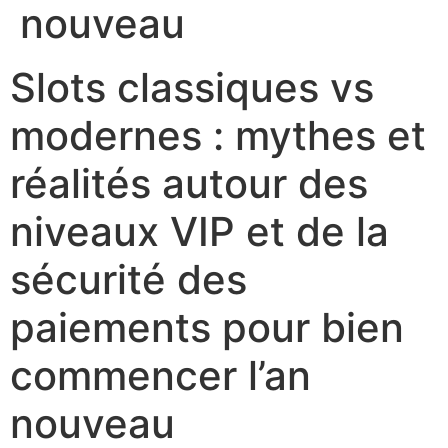
nouveau
Slots classiques vs
modernes : mythes et
réalités autour des
niveaux VIP et de la
sécurité des
paiements pour bien
commencer l’an
nouveau