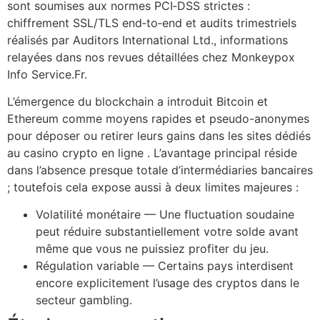
sont soumises aux normes PCI‑DSS strictes :
chiffrement SSL/TLS end‑to‑end et audits trimestriels
réalisés par Auditors International Ltd., informations
relayées dans nos revues détaillées chez Monkeypox
Info Service.Fr.
L’émergence du blockchain a introduit Bitcoin et
Ethereum comme moyens rapides et pseudo-anonymes
pour déposer ou retirer leurs gains dans les sites dédiés
au casino crypto en ligne . L’avantage principal réside
dans l’absence presque totale d’intermédiaries bancaires
; toutefois cela expose aussi à deux limites majeures :
Volatilité monétaire — Une fluctuation soudaine
peut réduire substantiellement votre solde avant
même que vous ne puissiez profiter du jeu.
Régulation variable — Certains pays interdisent
encore explicitement l’usage des cryptos dans le
secteur gambling.