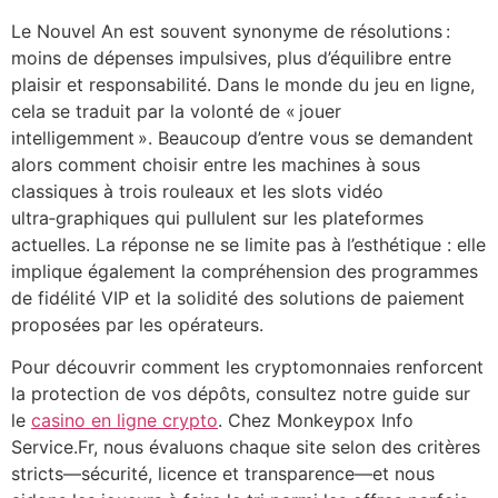
Le Nouvel An est souvent synonyme de résolutions :
moins de dépenses impulsives, plus d’équilibre entre
plaisir et responsabilité. Dans le monde du jeu en ligne,
cela se traduit par la volonté de « jouer
intelligemment ». Beaucoup d’entre vous se demandent
alors comment choisir entre les machines à sous
classiques à trois rouleaux et les slots vidéo
ultra‑graphiques qui pullulent sur les plateformes
actuelles. La réponse ne se limite pas à l’esthétique : elle
implique également la compréhension des programmes
de fidélité VIP et la solidité des solutions de paiement
proposées par les opérateurs.
Pour découvrir comment les cryptomonnaies renforcent
la protection de vos dépôts, consultez notre guide sur
le
casino en ligne crypto
. Chez Monkeypox Info
Service.Fr, nous évaluons chaque site selon des critères
stricts—sécurité, licence et transparence—et nous