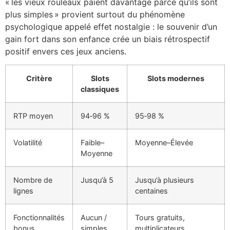
« les vieux rouleaux paient davantage parce qu’ils sont
plus simples » provient surtout du phénomène
psychologique appelé effet nostalgie : le souvenir d’un
gain fort dans son enfance crée un biais rétrospectif
positif envers ces jeux anciens.
Critère
Slots
Slots modernes
classiques
RTP moyen
94‑96 %
95‑98 %
Volatilité
Faible–
Moyenne–Élevée
Moyenne
Nombre de
Jusqu’à 5
Jusqu’à plusieurs
lignes
centaines
Fonctionnalités
Aucun /
Tours gratuits,
bonus
simples
multiplicateurs,