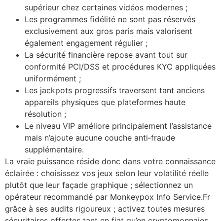
supérieur chez certaines vidéos modernes ;
Les programmes fidélité ne sont pas réservés
exclusivement aux gros paris mais valorisent
également engagement régulier ;
La sécurité financière repose avant tout sur
conformité PCI/DSS et procédures KYC appliquées
uniformément ;
Les jackpots progressifs traversent tant anciens
appareils physiques que plateformes haute
résolution ;
Le niveau VIP améliore principalement l’assistance
mais n’ajoute aucune couche anti‐fraude
supplémentaire.
La vraie puissance réside donc dans votre connaissance
éclairée : choisissez vos jeux selon leur volatilité réelle
plutôt que leur façade graphique ; sélectionnez un
opérateur recommandé par Monkeypox Info Service.Fr
grâce à ses audits rigoureux ; activez toutes mesures
sécuritaires offertes tant en fiat qu’en cryptomonnaies