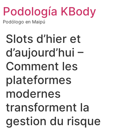
Podología KBody
Podólogo en Maipú
Slots d’hier et
d’aujourd’hui –
Comment les
plateformes
modernes
transforment la
gestion du risque