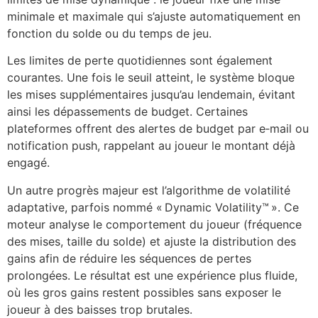
minimale et maximale qui s’ajuste automatiquement en
fonction du solde ou du temps de jeu.
Les limites de perte quotidiennes sont également
courantes. Une fois le seuil atteint, le système bloque
les mises supplémentaires jusqu’au lendemain, évitant
ainsi les dépassements de budget. Certaines
plateformes offrent des alertes de budget par e‑mail ou
notification push, rappelant au joueur le montant déjà
engagé.
Un autre progrès majeur est l’algorithme de volatilité
adaptative, parfois nommé « Dynamic Volatility™ ». Ce
moteur analyse le comportement du joueur (fréquence
des mises, taille du solde) et ajuste la distribution des
gains afin de réduire les séquences de pertes
prolongées. Le résultat est une expérience plus fluide,
où les gros gains restent possibles sans exposer le
joueur à des baisses trop brutales.