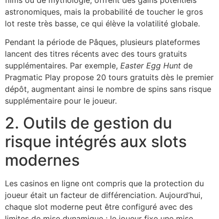
astronomiques, mais la probabilité de toucher le gros
lot reste très basse, ce qui élève la volatilité globale.
Pendant la période de Pâques, plusieurs plateformes
lancent des titres récents avec des tours gratuits
supplémentaires. Par exemple,
Easter Egg Hunt
de
Pragmatic Play propose 20 tours gratuits dès le premier
dépôt, augmentant ainsi le nombre de spins sans risque
supplémentaire pour le joueur.
2. Outils de gestion du
risque intégrés aux slots
modernes
Les casinos en ligne ont compris que la protection du
joueur était un facteur de différenciation. Aujourd’hui,
chaque slot moderne peut être configuré avec des
limites de mise dynamique : le joueur fixe une mise