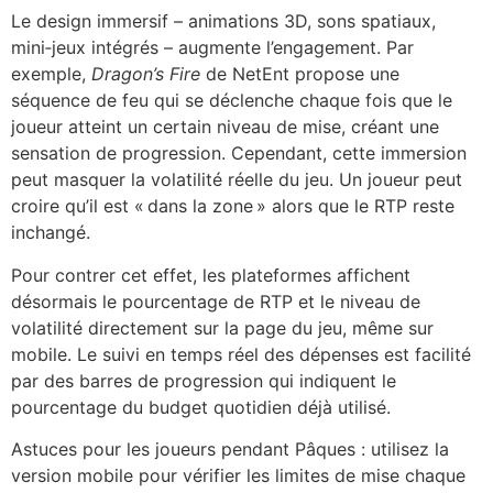
Le design immersif – animations 3D, sons spatiaux,
mini‑jeux intégrés – augmente l’engagement. Par
exemple,
Dragon’s Fire
de NetEnt propose une
séquence de feu qui se déclenche chaque fois que le
joueur atteint un certain niveau de mise, créant une
sensation de progression. Cependant, cette immersion
peut masquer la volatilité réelle du jeu. Un joueur peut
croire qu’il est « dans la zone » alors que le RTP reste
inchangé.
Pour contrer cet effet, les plateformes affichent
désormais le pourcentage de RTP et le niveau de
volatilité directement sur la page du jeu, même sur
mobile. Le suivi en temps réel des dépenses est facilité
par des barres de progression qui indiquent le
pourcentage du budget quotidien déjà utilisé.
Astuces pour les joueurs pendant Pâques : utilisez la
version mobile pour vérifier les limites de mise chaque