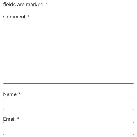
fields are marked
*
Comment
*
Name
*
Email
*