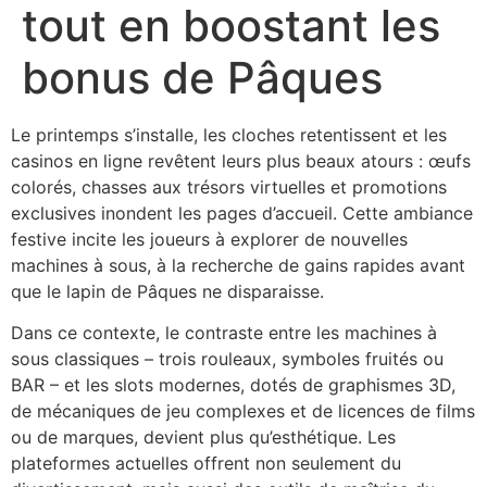
tout en boostant les
bonus de Pâques
Le printemps s’installe, les cloches retentissent et les
casinos en ligne revêtent leurs plus beaux atours : œufs
colorés, chasses aux trésors virtuelles et promotions
exclusives inondent les pages d’accueil. Cette ambiance
festive incite les joueurs à explorer de nouvelles
machines à sous, à la recherche de gains rapides avant
que le lapin de Pâques ne disparaisse.
Dans ce contexte, le contraste entre les machines à
sous classiques – trois rouleaux, symboles fruités ou
BAR – et les slots modernes, dotés de graphismes 3D,
de mécaniques de jeu complexes et de licences de films
ou de marques, devient plus qu’esthétique. Les
plateformes actuelles offrent non seulement du