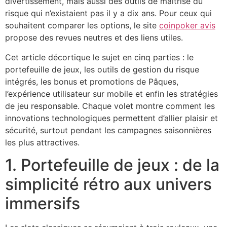
divertissement, mais aussi des outils de maîtrise du
risque qui n’existaient pas il y a dix ans. Pour ceux qui
souhaitent comparer les options, le site
coinpoker avis
propose des revues neutres et des liens utiles.
Cet article décortique le sujet en cinq parties : le
portefeuille de jeux, les outils de gestion du risque
intégrés, les bonus et promotions de Pâques,
l’expérience utilisateur sur mobile et enfin les stratégies
de jeu responsable. Chaque volet montre comment les
innovations technologiques permettent d’allier plaisir et
sécurité, surtout pendant les campagnes saisonnières
les plus attractives.
1. Portefeuille de jeux : de la
simplicité rétro aux univers
immersifs