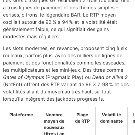
Les slots classiques se résumaient à trois rouleaux, une
à trois lignes de paiement et des thèmes simples –
cerises, citrons, le légendaire BAR. Le RTP moyen
oscillait autour de 92 % à 94 % et la volatilité était
généralement faible, ce qui signifiait des gains
modestes mais réguliers.
Les slots modernes, en revanche, proposent cinq à six
rouleaux, parfois plus, avec des milliers de lignes de
paiement et des fonctionnalités comme les cascades,
les multiplicateurs et les mini‑jeux. Des titres comme
Gates of Olympus
(Pragmatic Play) ou
Dead or Alive 2
(NetEnt) offrent des RTP variant de 96 % à 98 % et des
volatilités allant du moyen au très haut, surtout
lorsqu’ils intègrent des jackpots progressifs.
Plateforme
Nombre
Plage
Volatilité
L
moyen de
de RTP
dominante
n
nouveaux
titres / an