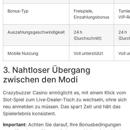
Bonus‑Typ
Freispiele,
Turnie
Einzahlungsbonus
VIP‑R
Auszahlungsgeschwindigkeit
24 h
24 h
(Durchschnitt)
(Durc
Mobile Nutzung
Voll unterstützt
Voll u
3. Nahtloser Übergang
zwischen den Modi
Crazybuzzer Casino ermöglicht es, mit einem Klick vom
Slot‑Spiel zum Live‑Dealer‑Tisch zu wechseln, ohne sich
neu anmelden zu müssen. Das spart Zeit und hält das
Spielerlebnis konsistent.
Important:
Achten Sie darauf, Ihre Bonusbedingungen