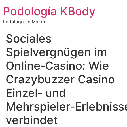
Podología KBody
Podólogo en Maipú
Sociales
Spielvergnügen im
Online‑Casino: Wie
Crazybuzzer Casino
Einzel‑ und
Mehrspieler‑Erlebniss
verbindet