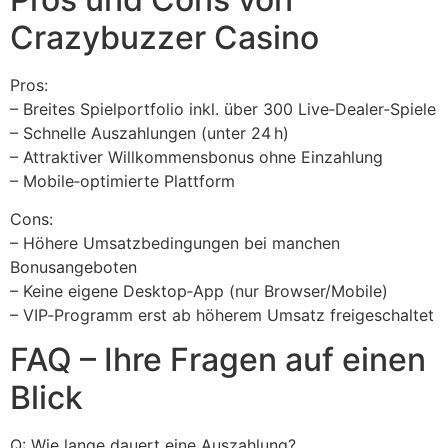
Crazybuzzer Casino
Pros:
– Breites Spielportfolio inkl. über 300 Live‑Dealer‑Spiele
– Schnelle Auszahlungen (unter 24 h)
– Attraktiver Willkommensbonus ohne Einzahlung
– Mobile‑optimierte Plattform
Cons:
– Höhere Umsatzbedingungen bei manchen
Bonusangeboten
– Keine eigene Desktop‑App (nur Browser/Mobile)
– VIP‑Programm erst ab höherem Umsatz freigeschaltet
FAQ – Ihre Fragen auf einen
Blick
Q: Wie lange dauert eine Auszahlung?