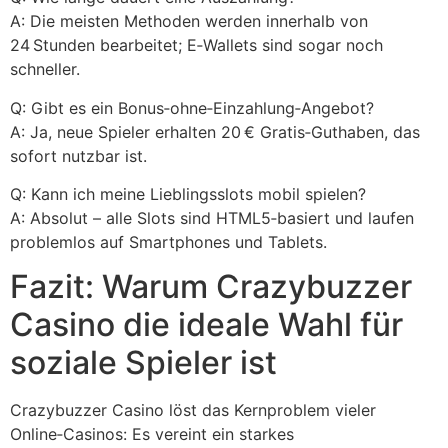
A: Die meisten Methoden werden innerhalb von
24 Stunden bearbeitet; E‑Wallets sind sogar noch
schneller.
Q: Gibt es ein Bonus‑ohne‑Einzahlung‑Angebot?
A: Ja, neue Spieler erhalten 20 € Gratis‑Guthaben, das
sofort nutzbar ist.
Q: Kann ich meine Lieblingsslots mobil spielen?
A: Absolut – alle Slots sind HTML5‑basiert und laufen
problemlos auf Smartphones und Tablets.
Fazit: Warum Crazybuzzer
Casino die ideale Wahl für
soziale Spieler ist
Crazybuzzer Casino löst das Kernproblem vieler
Online‑Casinos: Es vereint ein starkes