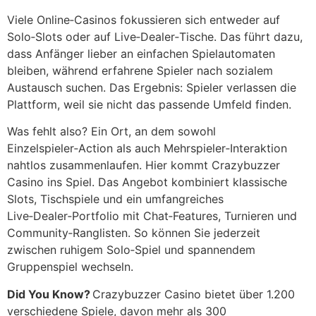
Viele Online‑Casinos fokussieren sich entweder auf
Solo‑Slots oder auf Live‑Dealer‑Tische. Das führt dazu,
dass Anfänger lieber an einfachen Spielautomaten
bleiben, während erfahrene Spieler nach sozialem
Austausch suchen. Das Ergebnis: Spieler verlassen die
Plattform, weil sie nicht das passende Umfeld finden.
Was fehlt also? Ein Ort, an dem sowohl
Einzelspieler‑Action als auch Mehrspieler‑Interaktion
nahtlos zusammenlaufen. Hier kommt Crazybuzzer
Casino ins Spiel. Das Angebot kombiniert klassische
Slots, Tischspiele und ein umfangreiches
Live‑Dealer‑Portfolio mit Chat‑Features, Turnieren und
Community‑Ranglisten. So können Sie jederzeit
zwischen ruhigem Solo‑Spiel und spannendem
Gruppenspiel wechseln.
Did You Know?
Crazybuzzer Casino bietet über 1.200
verschiedene Spiele, davon mehr als 300