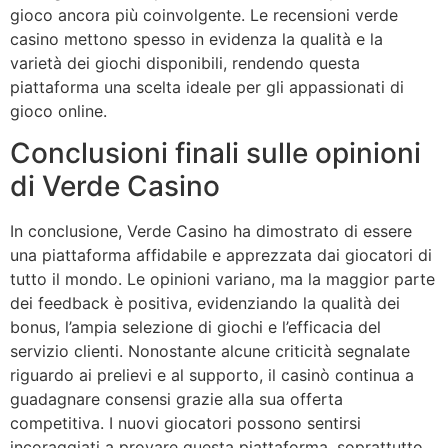
gioco ancora più coinvolgente. Le recensioni verde
casino mettono spesso in evidenza la qualità e la
varietà dei giochi disponibili, rendendo questa
piattaforma una scelta ideale per gli appassionati di
gioco online.
Conclusioni finali sulle opinioni
di Verde Casino
In conclusione, Verde Casino ha dimostrato di essere
una piattaforma affidabile e apprezzata dai giocatori di
tutto il mondo. Le opinioni variano, ma la maggior parte
dei feedback è positiva, evidenziando la qualità dei
bonus, l’ampia selezione di giochi e l’efficacia del
servizio clienti. Nonostante alcune criticità segnalate
riguardo ai prelievi e al supporto, il casinò continua a
guadagnare consensi grazie alla sua offerta
competitiva. I nuovi giocatori possono sentirsi
incoraggiati a provare questa piattaforma, soprattutto