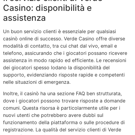
Casino: disponibilità e
assistenza
Un buon servizio clienti è essenziale per qualsiasi
casinò online di successo. Verde Casino offre diverse
modalità di contatto, tra cui chat dal vivo, email e
telefono, assicurando che i giocatori possano ricevere
assistenza in modo rapido ed efficiente. Le recensioni
dei giocatori spesso lodano la disponibilità del
supporto, evidenziando risposte rapide e competenti
nelle situazioni di emergenza.
Inoltre, il casinò ha una sezione FAQ ben strutturata,
dove i giocatori possono trovare risposte a domande
comuni. Questa risorsa è particolarmente utile per i
nuovi utenti che potrebbero avere dubbi sul
funzionamento della piattaforma o sulle procedure di
registrazione. La qualità del servizio clienti di Verde