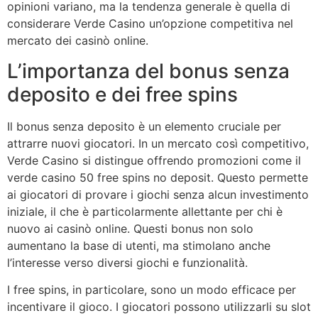
opinioni variano, ma la tendenza generale è quella di
considerare Verde Casino un’opzione competitiva nel
mercato dei casinò online.
L’importanza del bonus senza
deposito e dei free spins
Il bonus senza deposito è un elemento cruciale per
attrarre nuovi giocatori. In un mercato così competitivo,
Verde Casino si distingue offrendo promozioni come il
verde casino 50 free spins no deposit. Questo permette
ai giocatori di provare i giochi senza alcun investimento
iniziale, il che è particolarmente allettante per chi è
nuovo ai casinò online. Questi bonus non solo
aumentano la base di utenti, ma stimolano anche
l’interesse verso diversi giochi e funzionalità.
I free spins, in particolare, sono un modo efficace per
incentivare il gioco. I giocatori possono utilizzarli su slot