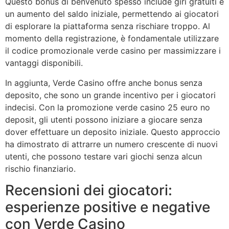
Questo bonus di benvenuto spesso include giri gratuiti e
un aumento del saldo iniziale, permettendo ai giocatori
di esplorare la piattaforma senza rischiare troppo. Al
momento della registrazione, è fondamentale utilizzare
il codice promozionale verde casino per massimizzare i
vantaggi disponibili.
In aggiunta, Verde Casino offre anche bonus senza
deposito, che sono un grande incentivo per i giocatori
indecisi. Con la promozione verde casino 25 euro no
deposit, gli utenti possono iniziare a giocare senza
dover effettuare un deposito iniziale. Questo approccio
ha dimostrato di attrarre un numero crescente di nuovi
utenti, che possono testare vari giochi senza alcun
rischio finanziario.
Recensioni dei giocatori:
esperienze positive e negative
con Verde Casino