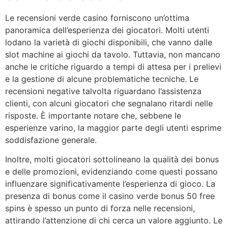
Le recensioni verde casino forniscono un’ottima
panoramica dell’esperienza dei giocatori. Molti utenti
lodano la varietà di giochi disponibili, che vanno dalle
slot machine ai giochi da tavolo. Tuttavia, non mancano
anche le critiche riguardo a tempi di attesa per i prelievi
e la gestione di alcune problematiche tecniche. Le
recensioni negative talvolta riguardano l’assistenza
clienti, con alcuni giocatori che segnalano ritardi nelle
risposte. È importante notare che, sebbene le
esperienze varino, la maggior parte degli utenti esprime
soddisfazione generale.
Inoltre, molti giocatori sottolineano la qualità dei bonus
e delle promozioni, evidenziando come questi possano
influenzare significativamente l’esperienza di gioco. La
presenza di bonus come il casino verde bonus 50 free
spins è spesso un punto di forza nelle recensioni,
attirando l’attenzione di chi cerca un valore aggiunto. Le