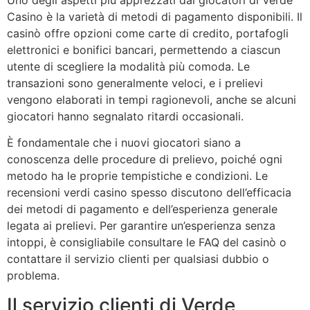
Uno degli aspetti più apprezzati dai giocatori di Verde
Casino è la varietà di metodi di pagamento disponibili. Il
casinò offre opzioni come carte di credito, portafogli
elettronici e bonifici bancari, permettendo a ciascun
utente di scegliere la modalità più comoda. Le
transazioni sono generalmente veloci, e i prelievi
vengono elaborati in tempi ragionevoli, anche se alcuni
giocatori hanno segnalato ritardi occasionali.
È fondamentale che i nuovi giocatori siano a
conoscenza delle procedure di prelievo, poiché ogni
metodo ha le proprie tempistiche e condizioni. Le
recensioni verdi casino spesso discutono dell’efficacia
dei metodi di pagamento e dell’esperienza generale
legata ai prelievi. Per garantire un’esperienza senza
intoppi, è consigliabile consultare le FAQ del casinò o
contattare il servizio clienti per qualsiasi dubbio o
problema.
Il servizio clienti di Verde