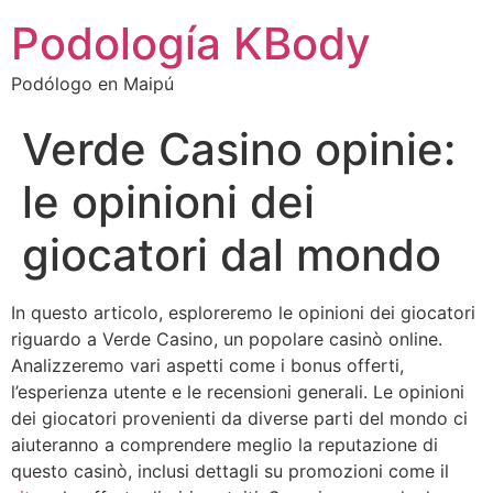
Podología KBody
Podólogo en Maipú
Verde Casino opinie:
le opinioni dei
giocatori dal mondo
In questo articolo, esploreremo le opinioni dei giocatori
riguardo a Verde Casino, un popolare casinò online.
Analizzeremo vari aspetti come i bonus offerti,
l’esperienza utente e le recensioni generali. Le opinioni
dei giocatori provenienti da diverse parti del mondo ci
aiuteranno a comprendere meglio la reputazione di
questo casinò, inclusi dettagli su promozioni come il