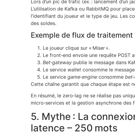
Lors d’un pic de trafic (ex. : lancement d’un 
L’utilisation de Kafka ou RabbitMQ pour place
l’identifiant du joueur et le type de jeu. Les
des soldes.
Exemple de flux de traitement
Le joueur clique sur « Miser ».
Le front‑end envoie une requête POST a
Bet‑gateway
publie le message dans Kafk
Le service
wallet
consomme le message, v
Le service
game‑engine
consomme
bet
Cette chaîne garantit que chaque étape est no
En résumé, le zero‑lag ne se réalise pas uniqu
micro‑services et la gestion asynchrone des fl
5. Mythe : La connexion 
latence – 250 mots