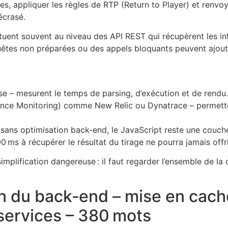
ées, appliquer les règles de RTP (Return to Player) et renvoy
écrasé.
ituent souvent au niveau des API REST qui récupèrent les in
êtes non préparées ou des appels bloquants peuvent ajoute
se – mesurent le temps de parsing, d’exécution et de rendu.
ance Monitoring) comme New Relic ou Dynatrace – permette
ns optimisation back‑end, le JavaScript reste une couche s
 ms à récupérer le résultat du tirage ne pourra jamais offri
implification dangereuse : il faut regarder l’ensemble de la
ion du back‑end – mise en cac
services – 380 mots